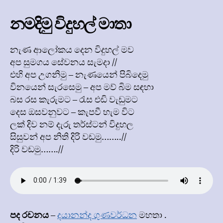
Anthem
නමදිමු විදුහල් මාතා
නැණ ආලෝකය දෙන විදුහල් මව
අප සුමගය සේවනය සැමදා //
එහි අප උගනිමු – නැණයෙන් පිබිදෙමු
විනයෙන් සැරසෙමු – අප මව් බිම සඳහා
බස රස කැරුමට – රැස එඩි වැඩුමට
දෙස ඔසවනුවට – කැපවී හැම විට
ලක් දිව නම් දැරු තර්ස්ටන් විදුහල
සිසුවන් අප නිති දිරි වඩමු……..//
දිරි වඩමු…….//
පද රචනය
–
දයානන්ද ගුණවර්ධන
මහතා .