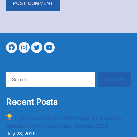
Menu
Menu
Menu
Menu
Item
Item
Item
Item
Search
for:
Recent Posts
Thurstan College U20 Rugby Champions –
Western Province School Games 2026
July 28, 2026