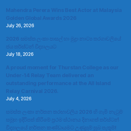
Mahendra Perera Wins Best Actor at Malaysia
Golden Global Awards 2026
July 26, 2026
2026 සමස්ත ලංකා පාසල් හා මුද්‍රා නාට්‍ය තරගාවලියේ
ජය තර්ස්ටන් විද්‍යාලයට
July 18, 2026
A proud moment for Thurstan College as our
Under-14 Relay Team delivered an
outstanding performance at the All Island
Relay Carnival 2026.
July 4, 2026
සමස්ත ලංකා නර්තන තරඟාවලිය 2026 හි ගැමි නැටුම්
සමූහ ඉදිරිපත් කිරීමේ ප්‍රථම ස්ථානය දිනාගත් තර්ස්ටන්
විද්‍යාලයේ නර්තන කණ්ඩායමට උණුසුම් සුබ පැතුම්!