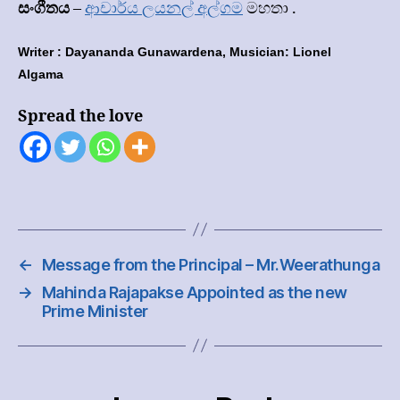
සංගීතය
–
ආචාර්ය ලයනල් අල්ගම
මහතා .
Writer : Dayananda Gunawardena, Musician: Lionel
Algama
Spread the love
←
Message from the Principal – Mr.Weerathunga
→
Mahinda Rajapakse Appointed as the new
Prime Minister